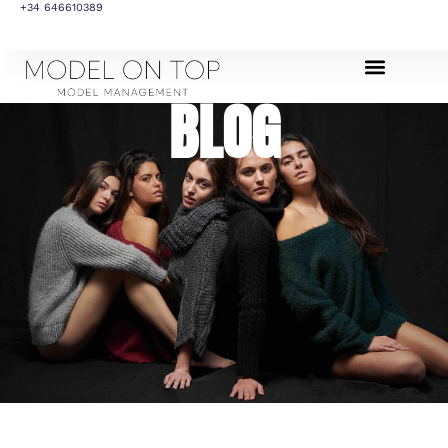
+34 646610389
BLOG