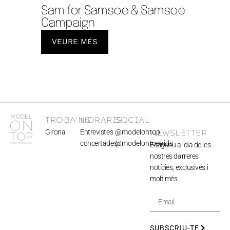
Sam for Samsoe & Samsoe
Campaign
VEURE MÉS
TROBA'NS
HORARIS
SOCIAL
Girona
Entrevistes
@modelontop
NEWSLETTER
concertades
@modelontopkids
Estigueu al dia de les
nostres darreres
notícies, exclusives i
molt més.
SUBSCRIU-TE