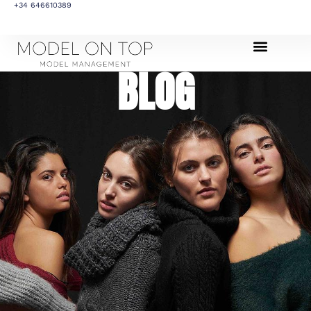
+34 646610389
BLOG