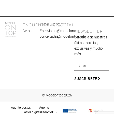
ENCUÉNTRANOS
HORARIOS
SOCIAL
Gerona
Entrevistas
@modelontop
NEWSLETTER
concertadas
@modelontopkids
Esté al día de nuestras
últimas noticias,
exclusivas y mucho
más.
SUSCRÍBETE
© Modelontop 2026
Agente gestor:
Agente
Foster
digitalizador: ADS