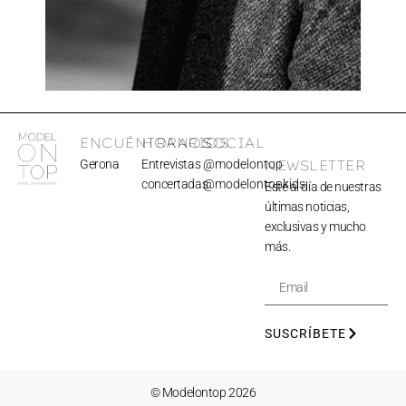
ENCUÉNTRANOS
HORARIOS
SOCIAL
Gerona
Entrevistas
@modelontop
NEWSLETTER
concertadas
@modelontopkids
Esté al día de nuestras
últimas noticias,
exclusivas y mucho
más.
SUSCRÍBETE
© Modelontop 2026